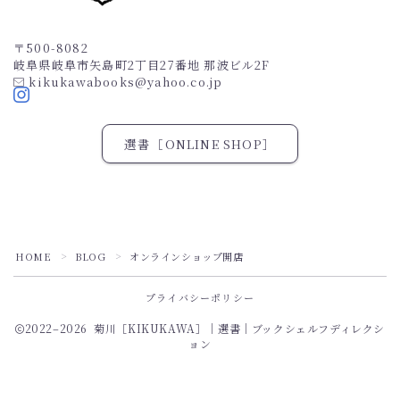
〒500-8082
岐阜県岐阜市矢島町2丁目27番地 那波ビル2F
kikukawabooks@yahoo.co.jp
選書［ONLINE SHOP］
HOME
BLOG
オンラインショップ開店
＞
＞
Follow Me
プライバシーポリシー
2022–2026 菊川［KIKUKAWA］｜選書｜ブックシェルフディレクシ
ョン