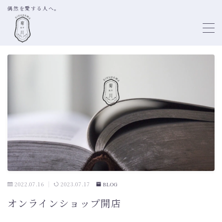
偶然を愛する人へ。
MENU
TOP
ABOUT
BOOK SHELF DIRECTION
SELECTION OF BOOKS
LITTLE FREE LIBRARY
PROFILE
2022.07.16
2023.07.17
BLOG
オンラインショップ開店
WORKS