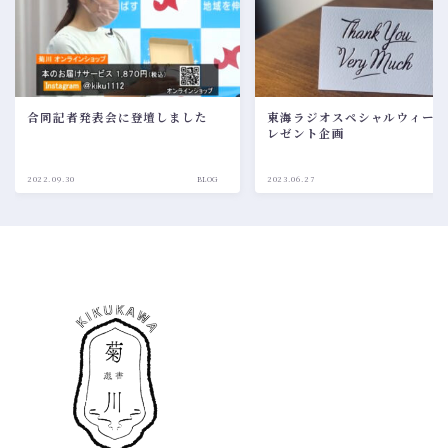
合同記者発表会に登壇しました
東海ラジオスペシャルウィーク
レゼント企画
2022.09.30
BLOG
2023.06.27
BL