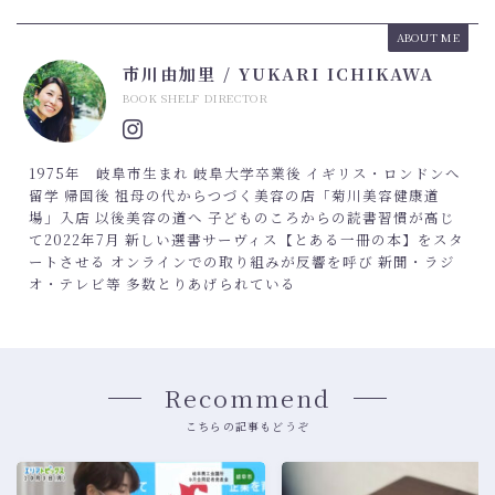
ABOUT ME
市川由加里 / YUKARI ICHIKAWA
BOOK SHELF DIRECTOR
1975年 岐阜市生まれ 岐阜大学卒業後 イギリス・ロンドンへ
留学 帰国後 祖母の代からつづく美容の店「菊川美容健康道
場」入店 以後美容の道へ 子どものころからの読書習慣が高じ
て2022年7月 新しい選書サーヴィス【とある一冊の本】をスタ
ートさせる オンラインでの取り組みが反響を呼び 新聞・ラジ
オ・テレビ等 多数とりあげられている
Recommend
こちらの記事もどうぞ