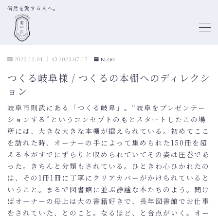
偶然を愛する人へ。
MENU
2022.12.04
2023.07.17
BLOG
TOP
つくる岐阜様 / つくるの本棚へのディレクシ
ョン
ABOUT
岐阜市則武にある「つくる岐阜」。“岐阜をプレゼンテー
BOOK SHELF DIRECTION
ションする”というコンセプトのもとスタートしたこの場
SELECTION OF BOOKS
所には、大きな大きな本棚が据えられている。初めてここ
を訪れた時、オーナーの手によって集められた150冊を超
LITTLE FREE LIBRARY
える本がすでにずらりと収められていてその姿は圧巻であ
った。きちんと分類もされている。ひときわ心ひかれたの
PROFILE
は、その1冊1冊に丁寧にクリアカバーがかけられていると
いうこと。まるで図書館に並ぶ静謐な本たちのよう。聞け
ばオーナーの母上は大の書籍好きで、長年図書館でお仕事
WORKS
をされていた、とのこと。なるほど、と合点がいく。オー