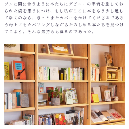
CASE
プンに間に合うように本たちにデビューの準備を施してお
られた姿を思うにつけ、もし私がここに本をもう少し足し
MEDIA
てゆくのなら、きっとまたカバーをかけてくださるであろ
NEWS
う母上にもカバリングしながらたのしめる本たちを見つけ
てこよう。そんな気持ちも募るのであった。
BLOG
CONTACT
ONLINE SHOP