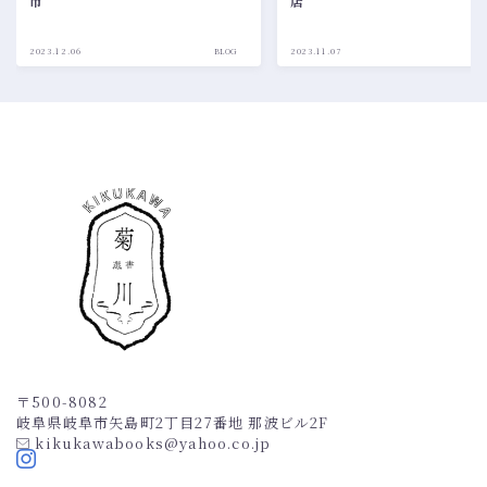
市
店
2023.12.06
BLOG
2023.11.07
BL
〒500-8082
岐阜県岐阜市矢島町2丁目27番地 那波ビル2F
kikukawabooks@yahoo.co.jp