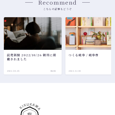
Recommend
こちらの記事もどうぞ
読売新聞 2022/10/26 朝刊に掲
つくる岐阜 / 岐阜市
載されました
2022.10.26
BLOG
2022.12.01
BL