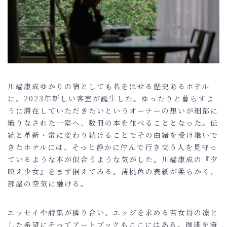
CASE
MEDIA
NEWS
BLOG
川端康成ゆかりの宿としても名をはせる歴史あるホテル
CONTACT
に、2023年新しい客室が誕生した。ゆったりと暮らすよ
うに滞在していただきたいというオーナーの想いが細部に
織りなされた一室へ、数冊の本を並べることとなった。伝
ONLINE SHOP
統と革新・常に変わり続けることでその由緒を受け継いで
きたホテルには、そっと静かに佇んで行き交う人を見守っ
ているような本が似合うような気がした。川端康成の『夕
映え少女』をまず据えてみる。薄桃色の表紙が柔らかく、
部屋の空気に融ける。
エッセイや詩集が隣り合い、エッジを求める若女将の凛と
した希望にそってアートブックもここにはある。珈琲を淹