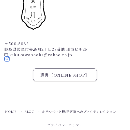
〒500-8082
岐阜県岐阜市矢島町2丁目27番地 那波ビル2F
kikukawabooks@yahoo.co.jp
選書［ONLINE SHOP］
HOME
BLOG
ホテルパーク様/新客室へのブックディレクション
＞
＞
Follow Me
プライバシーポリシー