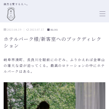
偶然を愛する人へ。
MENU
2023.04.19
2023.07.17
BLOG
TOP
ホテルパーク様/新客室へのブックディレク
ション
ABOUT
BOOK SHELF DIRECTION
岐阜市湊町、長良川を眼前にのぞみ、ふりかえれば金華山
SELECTION OF BOOKS
の雄大な姿が迫ってくる。最高のロケーションの中にホテ
ルパークはある。
LITTLE FREE LIBRARY
PROFILE
WORKS