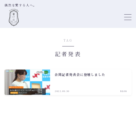
偶然を愛する人へ。
MENU
TAG
TOP
記者発表
ABOUT
BOOK SHELF DIRECTION
合同記者発表会に登壇しました
SELECTION OF BOOKS
LITTLE FREE LIBRARY
2022.09.30
BLOG
PROFILE
WORKS