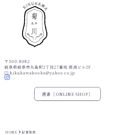
CASE
MEDIA
NEWS
BLOG
CONTACT
〒500-8082
岐阜県岐阜市矢島町2丁目27番地 那波ビル2F
kikukawabooks@yahoo.co.jp
ONLINE SHOP
選書［ONLINE SHOP］
HOME
記者発表