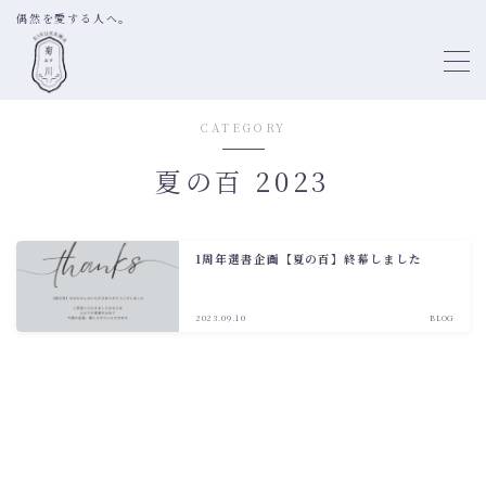
偶然を愛する人へ。
MENU
CATEGORY
TOP
夏の百 2023
ABOUT
BOOK SHELF DIRECTION
1周年選書企画【夏の百】終幕しました
SELECTION OF BOOKS
2023.09.10
BLOG
LITTLE FREE LIBRARY
PROFILE
WORKS