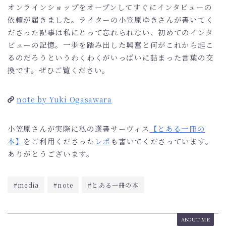
CASE
オンラインショップをオープンしてすぐにインタビューの
依頼が届きました。ライターの小笠原ゆきさんが書いてく
MEDIA
ださった記事は私にとって忘れられない、初めてのインタ
NEWS
ビューの記憶。一歩を踏み出した興奮と何がこれから起こ
るのだろうというわくわくがいっぱいに詰まった言葉の交
BLOG
換です。ぜひご覧ください。
CONTACT
note by Yuki Ogasawara
ONLINE SHOP
小笠原さんが実際に私の選書サーヴィス
【とある一冊の
本】
をご利用くださった
レポ
も書いてくださっています。
ありがとうございます。
#media
#note
#とある一冊の本
ABOUT ME