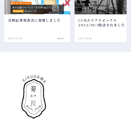
合同記者発表会に登壇しました
CCNエリアトピックス
2022/10/3放送されました
2022.09.30
BLOG
2022.10.03
BL